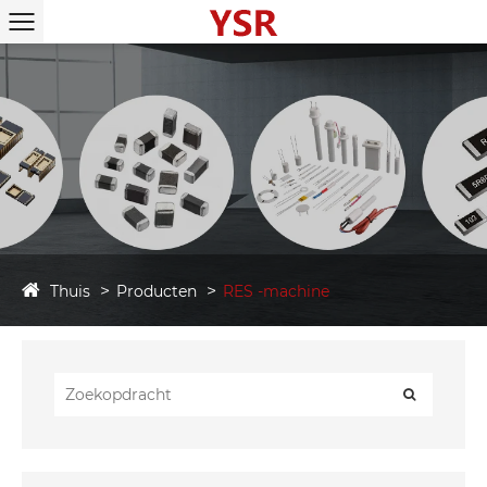
Thuis
Producten
RES -machine