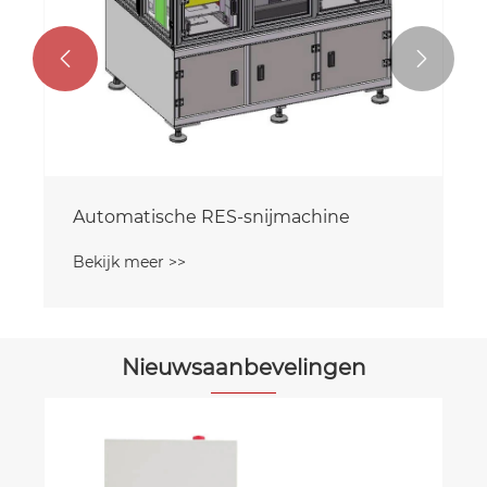


Nieuwsaanbevelingen
De verzending van de automatische
warme isostatische persmachine is