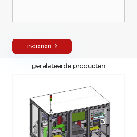
indienen

gerelateerde producten
Automatische RES -klevende
knelplaatsmachine
Bekijk meer >>