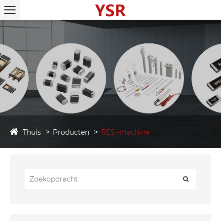
Thuis
Producten
RES -machine