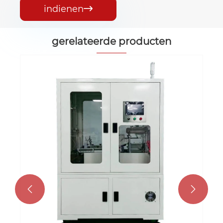
indienen

gerelateerde producten
Automatische RES-snijmachine
Bekijk meer >>

