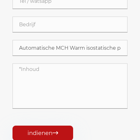
indienen
