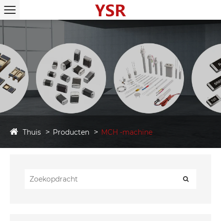
Thuis
Producten
MCH -machine