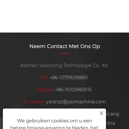
industriële efficiëntie?
Bekijk meer >>
Neem Contact Met Ons Op
Xiamen Yisenrong Technologie Co., ltd.
Tel:
+86-13799298851
Mobiel:
+86-15105969115
E-mailen:
ysrznzz@ysrmachine.com
X
Adres:
Kamer 101, nr. 35-6, Xinjing Road, Haicang
We gebruiken cookies om u een
District, Xiamen City, provincie Fujian, China
betere browse-ervaring te bieden, het