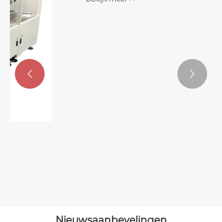


Automatische MLCC Deburring
Machine
Bekijk meer >>
Nieuwsaanbevelingen